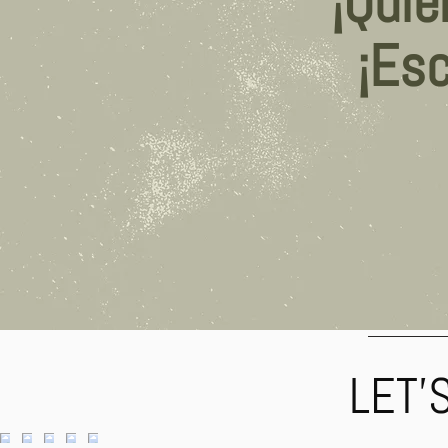
¡Quie
¡Es
LET'