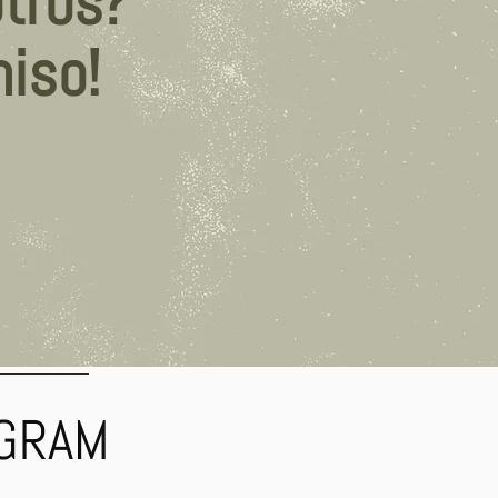
otros?
iso!
AGRAM