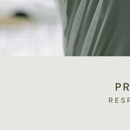
P
RES