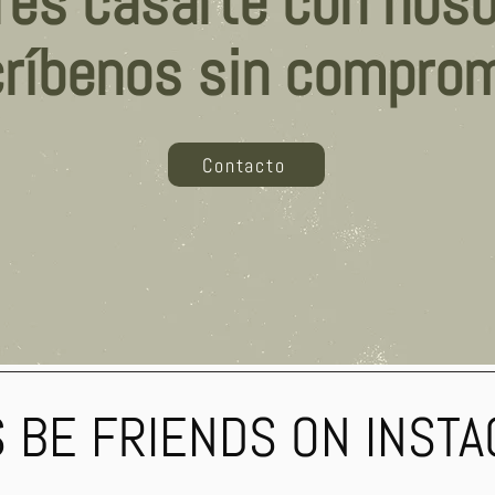
res casarte con nos
críbenos sin comprom
Contacto
S BE FRIENDS ON INST