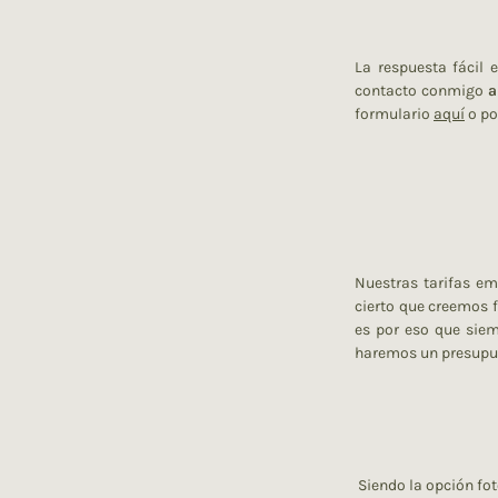
La respuesta fácil 
contacto conmigo
a
formulario
aquí
o po
Nuestras tarifas em
cierto que creemos 
es por eso que siem
haremos un presupu
Siendo la opción fo