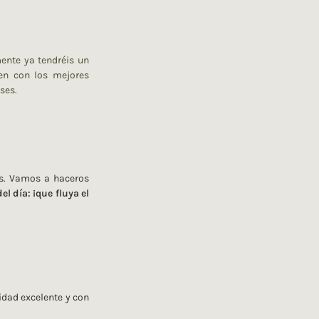
ente ya tendréis un
en con los mejores
ses.
s. Vamos a haceros
el día: ¡que fluya el
idad excelente y con