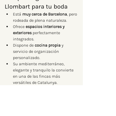
Llombart para tu boda
Está 
muy cerca de Barcelona
, pero 
rodeada de plena naturaleza.
Ofrece 
espacios interiores y 
exteriores
 perfectamente 
integrados.
Dispone de 
cocina propia
 y 
servicio de organización 
personalizado.
Su ambiente mediterráneo, 
elegante y tranquilo la convierte 
en una de las fincas más 
versátiles de Catalunya.
📍 Información práctica
Ubicación:
 Sant Fost de 
Campsentelles (Barcelona)