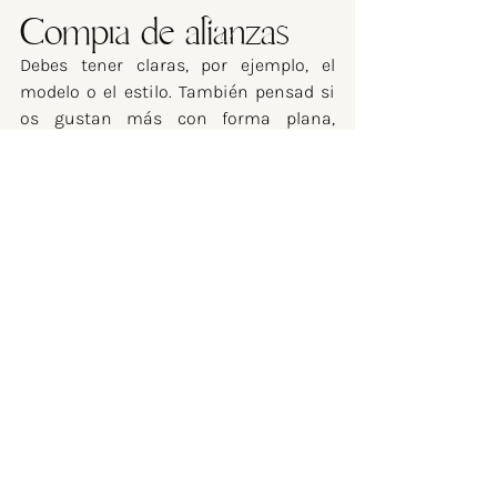
Compra de alianzas 
Debes tener claras, por ejemplo, el 
modelo o el estilo. También pensad si 
os gustan más con forma plana, 
redonda o cuadrada para la superficie. 
Una vez tengáis definido el estilo final, 
ya solo falta grabar vuestros nombres 
y fecha y disfrutar de ellos durante 
toda la vida.