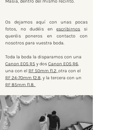
Masia, dentro del mismo recinto.
Os dejamos aquí con unas pocas 
fotos, no dudéis en 
escribirnos
 si 
queréis poneros en contacto con 
nosotros para vuestra boda.
Toda la boda la disparamos con una 
Canon EOS R5
 y dos 
Canon EOS R6
, 
una con el 
RF 50mm f1.2
, 
otra con el 
RF 24-70mm f2.8
,
 y la tercera con un 
RF 85mm f1.8. 